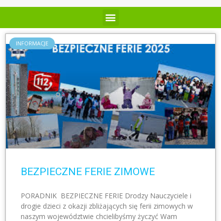
INFORMACJE
BEZPIECZNE FERIE ZIMOWE
PORADNIK BEZPIECZNE FERIE Drodzy Nauczyciele i
drogie dzieci z okazji zbliżających się ferii zimowych w
naszym województwie chcielibyśmy życzyć Wam