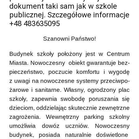
dokument taki sam jak w szkole
publicznej. Szczegółowe informacje
+48 483635095
Sza­nowni Pań­stwo!
Budy­nek szkoły poło­żony jest w Centrum
Miasta. Nowoczesny obiekt gwa­ran­tuje bez­
pie­czeń­stwo, poczu­cie kom­fortu i wygodę
z uwagi na nowo­cze­sne sys­temy prze­ciw­po­
ża­rowe i sani­tarne. Własny, ogro­dzony plac
szkoły, zapew­nia swo­bodę poru­sza­nia się
dzie­ciom, oddzie­la­jąc sku­tecz­nie zewnętrzne
zagro­że­nia. Wew­nętrzny par­king szkolny
umoż­li­wia dowóz uczniów. Nowo­cze­sny
budy­nek, posiada natu­ral­nie doświe­tlone