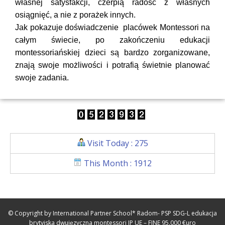
własnej satysfakcji, czerpią radość z własnych
osiągnięć, a nie z porażek innych.
Jak pokazuje doświadczenie placówek Montessori na
całym świecie, po zakończeniu edukacji
montessoriańskiej dzieci są bardzo zorganizowane,
znają swoje możliwości i potrafią świetnie planować
swoje zadania.
Visit Today : 275
This Month : 1912
© Copyright by International Partner School* Radom- PSP SDG-L edukacja
brytyjska dwujęzyczna montessori IP UE – FINE 95.000 €uro