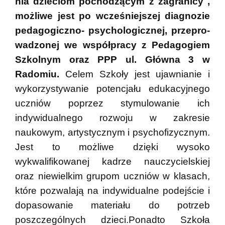
nia dzieciom pochodzącym z zagranicy ,
moż­liwe jest po wcze­śniej­szej dia­gno­zie
peda­go­giczno- psy­cho­lo­gicz­nej, prze­pro­
wa­dzo­nej we współ­pracy z Pedagogiem
Szkolnym oraz PPP ul. Główna 3 w
Radomiu.
Celem Szkoły jest ujawnianie i
wykorzystywanie potencjału edukacyjnego
uczniów poprzez stymulowanie ich
indywidualnego rozwoju w zakresie
naukowym, artystycznym i psychofizycznym.
Jest to możliwe dzięki wysoko
wykwalifikowanej kadrze nauczycielskiej
oraz niewielkim grupom uczniów w klasach,
które pozwalają na indywidualne podejście i
dopasowanie materiału do potrzeb
poszczególnych dzieci.Ponadto Szkoła