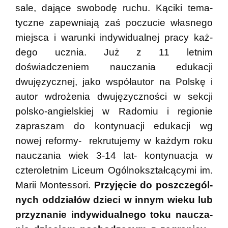
sale, dające swo­bodę ruchu. Kąciki tema­
tyczne zapew­niają zaś poczu­cie wła­snego
miej­sca i warunki indy­wi­du­al­nej pracy każ­
dego ucznia. Już z 11 letnim
doświadczeniem nauczania edukacji
dwujęzycznej, jako współautor na Polskę i
autor wdrożenia dwujęzyczności w sekcji
polsko-angielskiej w Radomiu i regionie
zapraszam do kontynuacji edukacji wg
nowej reformy- rekrutujemy w każdym roku
nauczania wiek 3-14 lat- kontynuacja w
czteroletnim Liceum Ogólnokształcącymi im.
Marii Montessori.
Przy­ję­cie do poszcze­gól­
nych oddzia­łów dzieci w innym wieku lub
przy­zna­nie indy­wi­du­al­nego toku naucza­