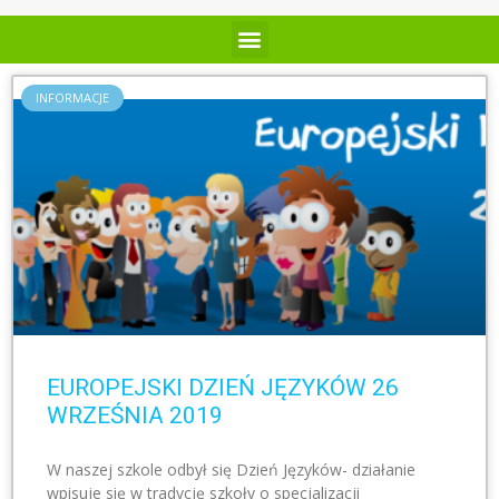
INFORMACJE
EUROPEJSKI DZIEŃ JĘZYKÓW 26
WRZEŚNIA 2019
W naszej szkole odbył się Dzień Języków- działanie
wpisuje się w tradycję szkoły o specjalizacji