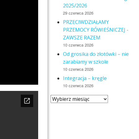
2025/2026
29 czerwca 2026
PRZECIWDZIAŁAMY
PRZEMOCY RÓWIEŚNICZEJ -
ZAWSZE RAZEM
10 czerwca 2026
Od grosika do złotówki – nie
zarabiamy w szkole
10 czerwca 2026
Integracja – kręgle
10 czerwca 2026