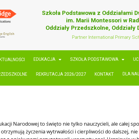
Szkoła Podstawowa z Oddziałami 
im. Marii Montessori w Ra
Oddziały Przedszkolne, Oddziały
Partner International Primary Sc
EDUKACJA
SZKOŁA PODSTAWOWA
UC
KTUALNOŚCI
DLA NA
RZEDSZKOLNE
REKRUTACJA 2026/2027
KONTAKT
cji Narodowej to święto nie tylko nauczycieli, ale całej sp
 otrzymują życzenia wytrwałości i cierpliwości do dalszej, nie