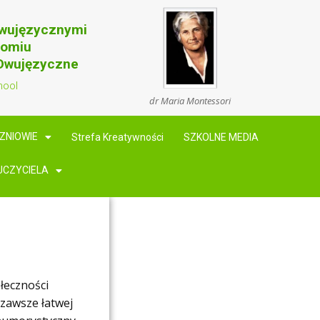
Dwujęzycznymi
domiu
 Dwujęzyczne
hool
dr Maria Montessori
ZNIOWIE
Strefa Kreatywności
SZKOLNE MEDIA
UCZYCIELA
ołeczności
 zawsze łatwej