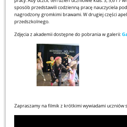
pracy. Aby uczcić ten dzień uczniowie klas: 3, 5,6 i 
sposób przedstawili codzienną pracę nauczyciela po
nagrodzony gromkimi brawami. W drugiej części apelu
przedszkolnego.
Zdjęcia z akademii dostępne do pobrania w galerii:
Ga
Zapraszamy na filmik z krótkimi wywiadami uczniów 