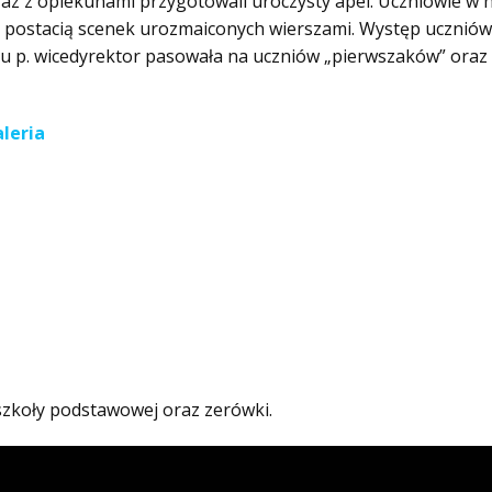
7 wraz z opiekunami przygotowali uroczysty apel. Uczniowie 
d postacią scenek urozmaiconych wierszami. Występ uczniów
 p. wicedyrektor pasowała na uczniów „pierwszaków” oraz d
leria
szkoły podstawowej oraz zerówki.