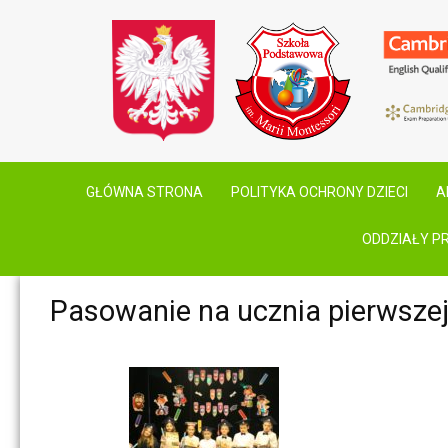
GŁÓWNA STRONA
POLITYKA OCHRONY DZIECI
A
ODDZIAŁY P
Pasowanie na ucznia pierwszej