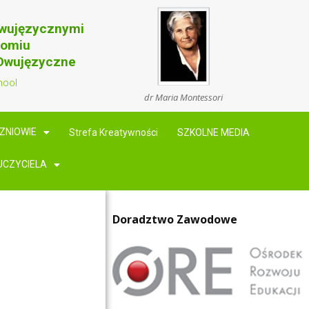
Dwujęzycznymi
domiu
 Dwujęzyczne
hool
dr Maria Montessori
ZNIOWIE
Strefa Kreatywności
SZKOLNE MEDIA
UCZYCIELA
Doradztwo Zawodowe