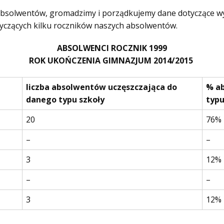
y absolwentów, gromadzimy i porządkujemy dane dotyczące w
yczących kilku roczników naszych absolwentów.
ABSOLWENCI ROCZNIK 1999
ROK UKOŃCZENIA GIMNAZJUM 2014/2015
liczba absolwentów uczęszczająca do
% a
danego typu szkoły
typu
20
76%
–
–
3
12%
–
–
3
12%