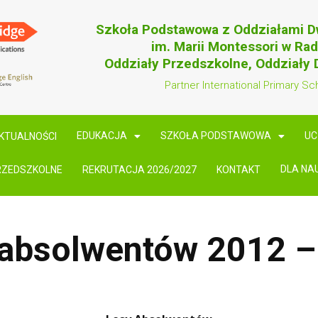
Szkoła Podstawowa z Oddziałami 
im. Marii Montessori w Ra
Oddziały Przedszkolne, Oddziały
Partner International Primary Sc
EDUKACJA
SZKOŁA PODSTAWOWA
UC
KTUALNOŚCI
DLA NA
RZEDSZKOLNE
REKRUTACJA 2026/2027
KONTAKT
 absolwentów 2012 –