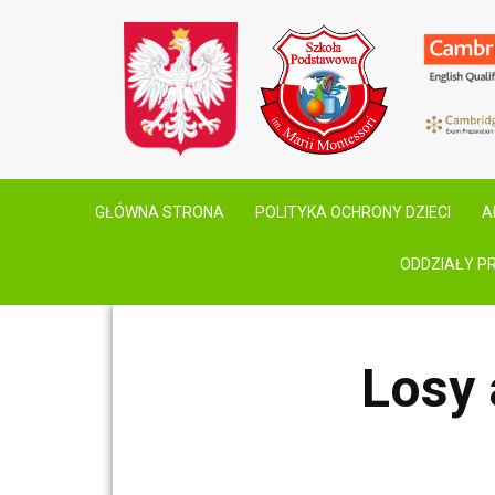
GŁÓWNA STRONA
POLITYKA OCHRONY DZIECI
A
ODDZIAŁY P
Losy