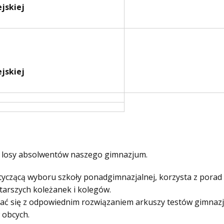
ejskiej
ejskiej
są losy absolwentów naszego gimnazjum.
tyczącą wyboru szkoły ponadgimnazjalnej, korzysta z porad 
arszych koleżanek i kolegów.
ać się z odpowiednim rozwiązaniem arkuszy testów gimnaz
 obcych.