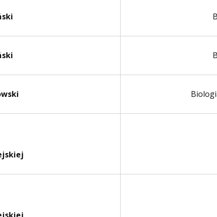
ński
B
ński
B
owski
Biologi
ejskiej
ejskiej