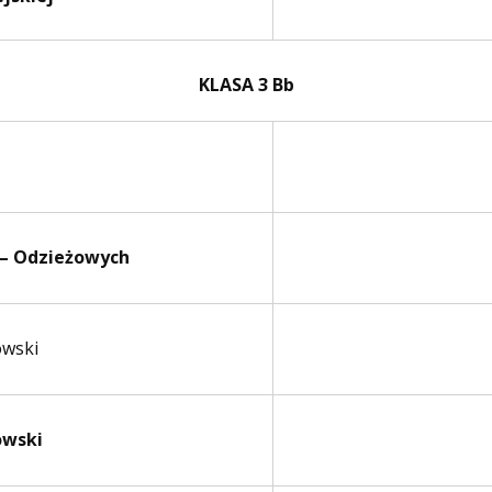
KLASA 3 Bb
 – Odzieżowych
owski
owski