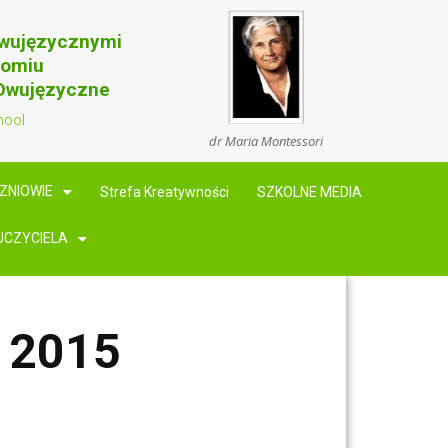
Dwujęzycznymi
domiu
 Dwujęzyczne
hool
dr Maria Montessori
ZNIOWIE
Strefa Kreatywności
SZKOLNE MEDIA
UCZYCIELA
 2015