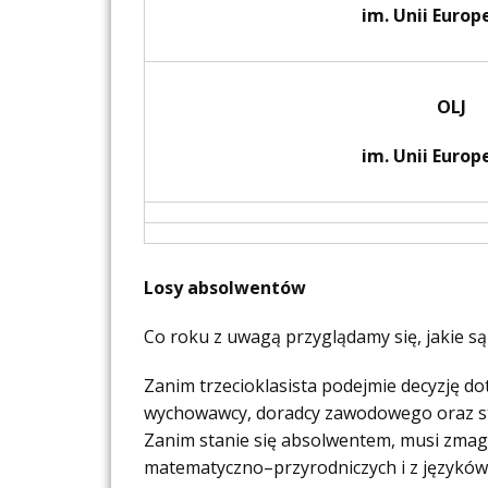
im. Unii Europ
OLJ
im. Unii Europ
Losy absolwentów
Co roku z uwagą przyglądamy się, jakie 
Zanim trzecioklasista podejmie decyzję do
wychowawcy, doradcy zawodowego oraz st
Zanim stanie się absolwentem, musi zmag
matematyczno–przyrodniczych i z języków