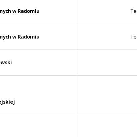
cznych w Radomiu
Te
cznych w Radomiu
Te
owski
ejskiej