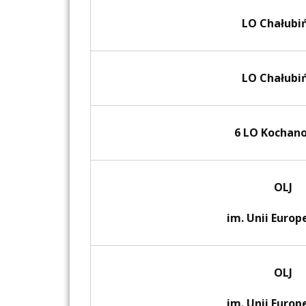
LO Chałubi
LO Chałubi
6 LO Kochan
OLJ
im. Unii Europ
OLJ
im. Unii Europ