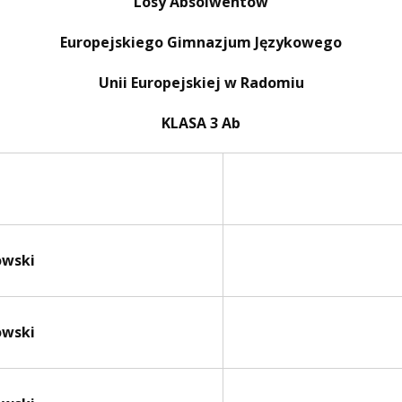
Losy Absolwentów
Europejskiego Gimnazjum Językowego
Unii Europejskiej w Radomiu
KLASA 3 Ab
owski
owski