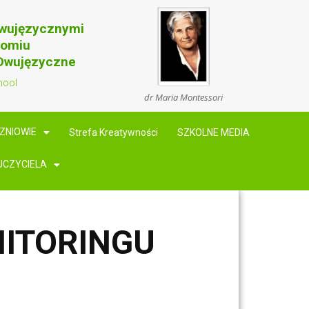
Dwujęzycznymi
domiu
 Dwujęzyczne
hool
dr Maria Montessori
ZNIOWIE
Strefa Kreatywności
SZKOLNE MEDIA
UCZYCIELA
NITORINGU