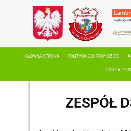
GŁÓWNA STRONA
POLITYKA OCHRONY DZIECI
A
ODDZIAŁY P
ZESPÓŁ D