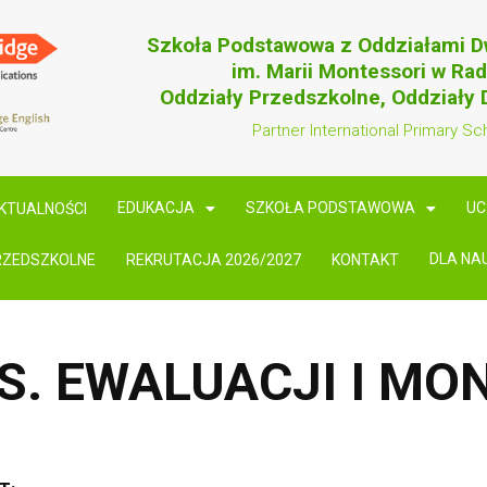
Szkoła Podstawowa z Oddziałami 
im. Marii Montessori w Ra
Oddziały Przedszkolne, Oddziały
Partner International Primary Sc
EDUKACJA
SZKOŁA PODSTAWOWA
UC
KTUALNOŚCI
DLA NA
RZEDSZKOLNE
REKRUTACJA 2026/2027
KONTAKT
S. EWALUACJI I MO