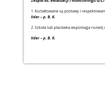
Zespół ds. ewaluacji i monitoringu G/L/
1. Kształtowane są postawy i respektowa
lider – p. B. K.
2. Szkoła lub placówka wspomaga rozwój uc
lider – p. B. K.