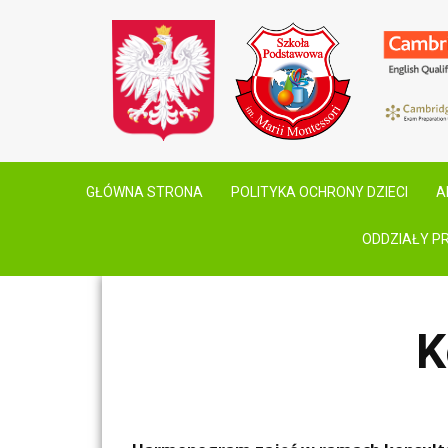
GŁÓWNA STRONA
POLITYKA OCHRONY DZIECI
A
ODDZIAŁY P
K