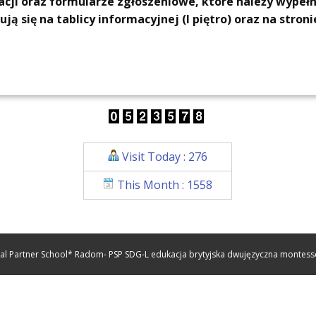
ji oraz formularze zgłoszeniowe, które należy wypeł
ą się na tablicy informacyjnej (I piętro) oraz na stroni
Visit Today : 276
This Month : 1558
nal Partner School* Radom- PSP SDG-L edukacja brytyjska dwujęzyczna montessor