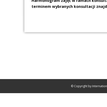
Harmonogram zajęć w ramach konsultac
terminem wybranych konsultacji znajduj
© Copyright by Internatio