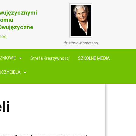
Dwujęzycznymi
domiu
 Dwujęzyczne
hool
dr Maria Montessori
ZNIOWIE
Strefa Kreatywności
SZKOLNE MEDIA
UCZYCIELA
li