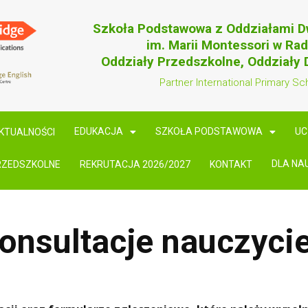
Szkoła Podstawowa z Oddziałami 
im. Marii Montessori w Ra
Oddziały Przedszkolne, Oddziały
Partner International Primary Sc
EDUKACJA
SZKOŁA PODSTAWOWA
UC
KTUALNOŚCI
DLA NA
RZEDSZKOLNE
REKRUTACJA 2026/2027
KONTAKT
onsultacje nauczycie