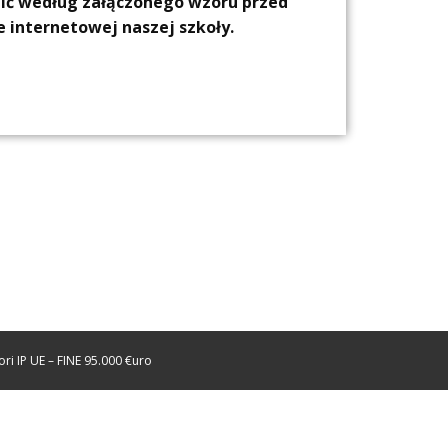
nić według załączonego wzoru przed
e internetowej naszej szkoły.
i IP UE – FINE 95.000 €uro