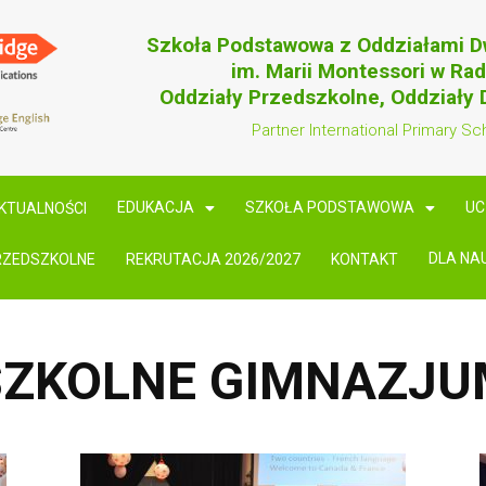
Szkoła Podstawowa z Oddziałami 
im. Marii Montessori w Ra
Oddziały Przedszkolne, Oddziały
Partner International Primary Sc
EDUKACJA
SZKOŁA PODSTAWOWA
UC
KTUALNOŚCI
DLA NA
RZEDSZKOLNE
REKRUTACJA 2026/2027
KONTAKT
SZKOLNE GIMNAZJ