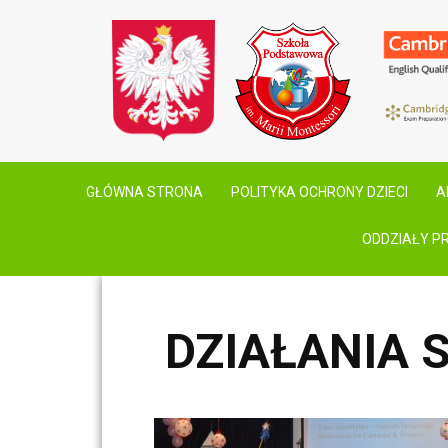
GŁÓWNA STRONA
POLITYKA OCHRONY DZIECI
A
ODDZIAŁY P
DZIAŁANIA 