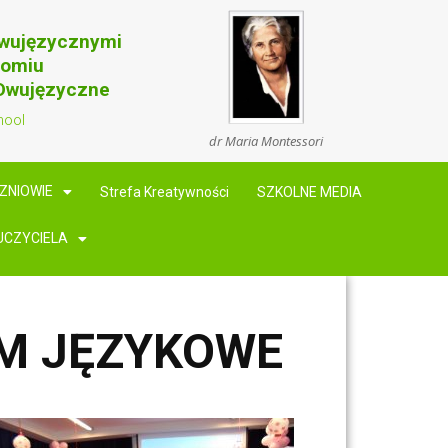
Dwujęzycznymi
domiu
 Dwujęzyczne
hool
dr Maria Montessori
ZNIOWIE
Strefa Kreatywności
SZKOLNE MEDIA
UCZYCIELA
UM JĘZYKOWE