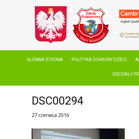
GŁÓWNA STRONA
POLITYKA OCHRONY DZIECI
A
ODDZIAŁY P
DSC00294
27 czerwca 2016