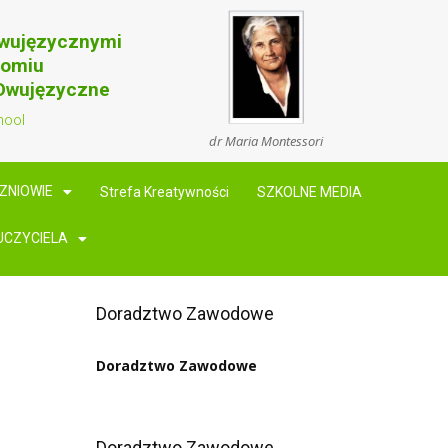
Dwujęzycznymi
domiu
 Dwujęzyczne
hool
dr Maria Montessori
ZNIOWIE
Strefa Kreatywności
SZKOLNE MEDIA
UCZYCIELA
Doradztwo Zawodowe
Doradztwo Zawodowe
Doradztwo Zawodowe