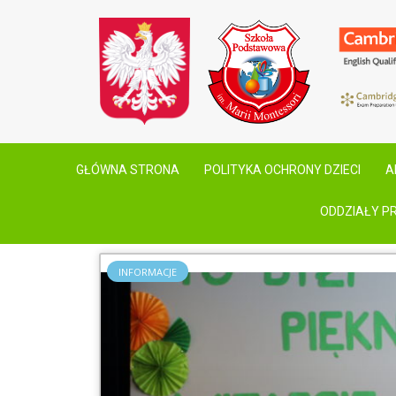
GŁÓWNA STRONA
POLITYKA OCHRONY DZIECI
A
ODDZIAŁY P
INFORMACJE