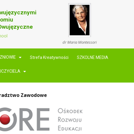
Dwujęzycznymi
domiu
 Dwujęzyczne
hool
dr Maria Montessori
ZNIOWIE
Strefa Kreatywności
SZKOLNE MEDIA
UCZYCIELA
radztwo Zawodowe