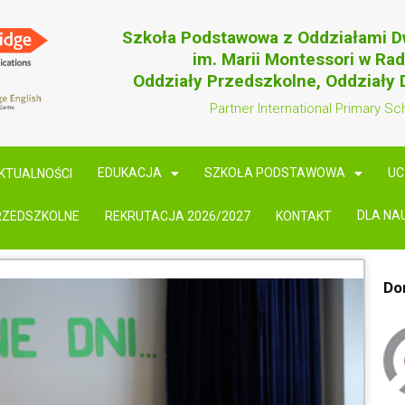
Szkoła Podstawowa z Oddziałami 
im. Marii Montessori w Ra
Oddziały Przedszkolne, Oddziały
Partner International Primary Sc
EDUKACJA
SZKOŁA PODSTAWOWA
UC
KTUALNOŚCI
DLA NA
RZEDSZKOLNE
REKRUTACJA 2026/2027
KONTAKT
Do